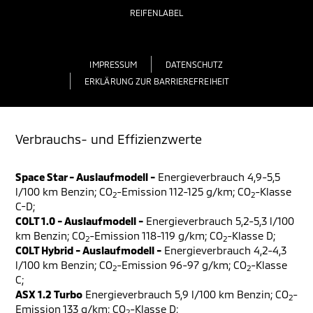
REIFENLABEL
IMPRESSUM
DATENSCHUTZ
ERKLÄRUNG ZUR BARRIEREFREIHEIT
Verbrauchs- und Effizienzwerte
Space Star - Auslaufmodell -
Energieverbrauch 4,9-5,5
l/100 km Benzin; CO
-Emission 112-125 g/km; CO
-Klasse
2
2
C-D;
COLT 1.0 - Auslaufmodell -
Energieverbrauch 5,2-5,3 l/100
km Benzin; CO
-Emission 118-119 g/km; CO
-Klasse D;
2
2
COLT Hybrid - Auslaufmodell -
Energieverbrauch 4,2-4,3
l/100 km Benzin; CO
-Emission 96-97 g/km; CO
-Klasse
2
2
C;
ASX 1.2 Turbo
Energieverbrauch 5,9 l/100 km Benzin; CO
-
2
Emission 133 g/km; CO
-Klasse D;
2