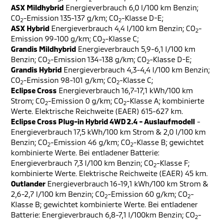
ASX Mildhybrid
Energieverbrauch 6,0 l/100 km Benzin;
CO
-Emission 135-137 g/km; CO
-Klasse D-E;
2
2
ASX Hybrid
Energieverbrauch 4,4 l/100 km Benzin; CO
-
2
Emission 99-100 g/km; CO
-Klasse C;
2
Grandis Mildhybrid
Energieverbrauch 5,9-6,1 l/100 km
Benzin; CO
-Emission 134-138 g/km; CO
-Klasse D-E;
2
2
Grandis Hybrid
Energieverbrauch 4,3-4,4 l/100 km Benzin;
CO
-Emission 98-101 g/km; CO
-Klasse C;
2
2
Eclipse Cross
Energieverbrauch 16,7-17,1 kWh/100 km
Strom; CO
-Emission 0 g/km; CO
-Klasse A; kombinierte
2
2
Werte. Elektrische Reichweite (EAER) 615-627 km.
Eclipse Cross Plug-in Hybrid 4WD 2.4 - Auslaufmodell
-
Energieverbrauch 17,5 kWh/100 km Strom & 2,0 l/100 km
Benzin; CO
-Emission 46 g/km; CO
-Klasse B; gewichtet
2
2
kombinierte Werte. Bei entladener Batterie:
Energieverbrauch 7,3 l/100 km Benzin; CO
-Klasse F;
2
kombinierte Werte. Elektrische Reichweite (EAER) 45 km.
Outlander
Energieverbrauch 16-19,1 kWh/100 km Strom &
2,6-2,7 l/100 km Benzin; CO
-Emission 60 g/km; CO
-
2
2
Klasse B; gewichtet kombinierte Werte. Bei entladener
Batterie: Energieverbrauch 6,8-7,1 l/100km Benzin; CO
-
2