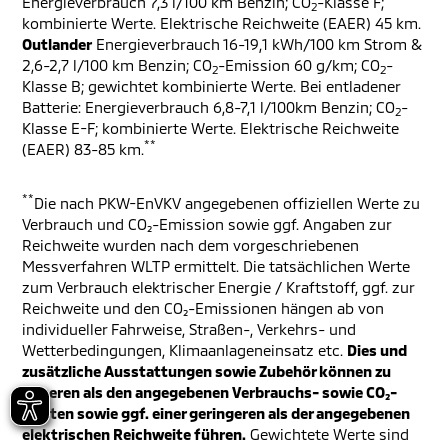
Energieverbrauch 7,3 l/100 km Benzin; CO
-Klasse F;
2
kombinierte Werte. Elektrische Reichweite (EAER) 45 km.
Outlander
Energieverbrauch 16-19,1 kWh/100 km Strom &
2,6-2,7 l/100 km Benzin; CO
-Emission 60 g/km; CO
-
2
2
Klasse B; gewichtet kombinierte Werte. Bei entladener
Batterie: Energieverbrauch 6,8-7,1 l/100km Benzin; CO
-
2
Klasse E-F; kombinierte Werte. Elektrische Reichweite
**
(EAER) 83-85 km.
**
Die nach PKW-EnVKV angegebenen offiziellen Werte zu
Verbrauch und CO₂-Emission sowie ggf. Angaben zur
Reichweite wurden nach dem vorgeschriebenen
Messverfahren WLTP ermittelt. Die tatsächlichen Werte
zum Verbrauch elektrischer Energie / Kraftstoff, ggf. zur
Reichweite und den CO₂-Emissionen hängen ab von
individueller Fahrweise, Straßen-, Verkehrs- und
Wetterbedingungen, Klimaanlageneinsatz etc.
Dies und
zusätzliche Ausstattungen sowie Zubehör können zu
höheren als den angegebenen Verbrauchs- sowie CO₂-
Werten sowie ggf. einer geringeren als der angegebenen
elektrischen Reichweite führen.
Gewichtete Werte sind