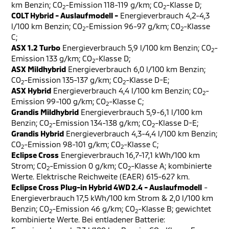
km Benzin; CO
-Emission 118-119 g/km; CO
-Klasse D;
2
2
COLT Hybrid - Auslaufmodell -
Energieverbrauch 4,2-4,3
l/100 km Benzin; CO
-Emission 96-97 g/km; CO
-Klasse
2
2
C;
ASX 1.2 Turbo
Energieverbrauch 5,9 l/100 km Benzin; CO
-
2
Emission 133 g/km; CO
-Klasse D;
2
ASX Mildhybrid
Energieverbrauch 6,0 l/100 km Benzin;
CO
-Emission 135-137 g/km; CO
-Klasse D-E;
2
2
ASX Hybrid
Energieverbrauch 4,4 l/100 km Benzin; CO
-
2
Emission 99-100 g/km; CO
-Klasse C;
2
Grandis Mildhybrid
Energieverbrauch 5,9-6,1 l/100 km
Benzin; CO
-Emission 134-138 g/km; CO
-Klasse D-E;
2
2
Grandis Hybrid
Energieverbrauch 4,3-4,4 l/100 km Benzin;
CO
-Emission 98-101 g/km; CO
-Klasse C;
2
2
Eclipse Cross
Energieverbrauch 16,7-17,1 kWh/100 km
Strom; CO
-Emission 0 g/km; CO
-Klasse A; kombinierte
2
2
Werte. Elektrische Reichweite (EAER) 615-627 km.
Eclipse Cross Plug-in Hybrid 4WD 2.4 - Auslaufmodell
-
Energieverbrauch 17,5 kWh/100 km Strom & 2,0 l/100 km
Benzin; CO
-Emission 46 g/km; CO
-Klasse B; gewichtet
2
2
kombinierte Werte. Bei entladener Batterie: